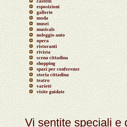
castelli
esposizioni
gallerie
moda
musei
musicals
noleggio auto
opera
ristoranti
rivista
scena cittadina
shopping
spazi per conferenze
storia cittadina
teatro
varieté
visite guidate
Vi sentite speciali e