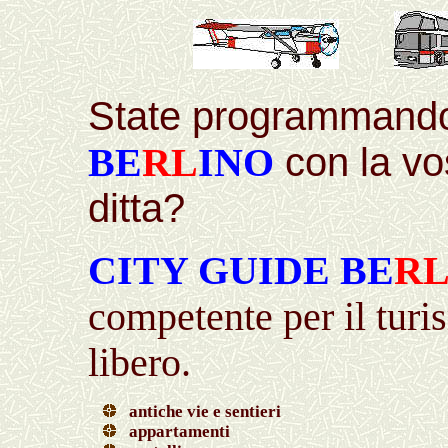
State programmando u
BE
RL
INO
con la vos
ditta?
CITY GUIDE BE
R
competente per il turi
libero.
antiche vie e sentieri
appartamenti