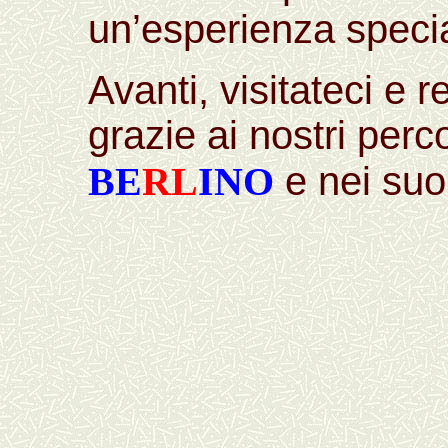
un’esperienza speci
Avanti, visitateci e r
grazie ai nostri perco
BE
RL
INO
e nei suoi