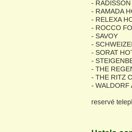
- RADISSON
- RAMADA 
- RELEXA 
- ROCCO F
- SAVOY
- SCHWEIZ
- SORAT HO
- STEIGENB
- THE REGE
- THE RITZ
- WALDORF 
reservé tel