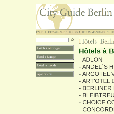
Hôtels à B
- ADLON
- ANDEL´S 
- ARCOTEL 
- ART'OTEL
- BERLINER
- BLEIBTRE
- CHOICE 
- CONCORD