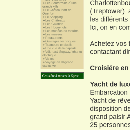
Charlottenbo
Les Souterrains d´une
grande ville
(Treptower),
Le Château fort de
Querfurt
Le Shopping
les différents
Les Châteaux
Les Galeries
Ici, on en co
Les Huguenots
Les musées de moulins
Les musées
Restaurants
Ouvrages techniques
Achetez vos 
Tracteurs exclusifs
Une vue de la capitale
contactant di
Vélo-taxi/ Segway/ chariot
électrique
Visites
Voyage en diligence
exclusive
Croisiére en
Yacht de lux
Embarcation 
Yacht de rêve
disposition d
grand paisir.
25 personnes