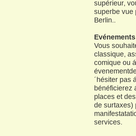
supérieur, vo
superbe vue 
Berlin..
Evénements
Vous souhait
classique, as
comique ou á
évenementde 
´hésiter pas 
bénéficierez 
places et des 
de surtaxes) 
manifestatat
services.