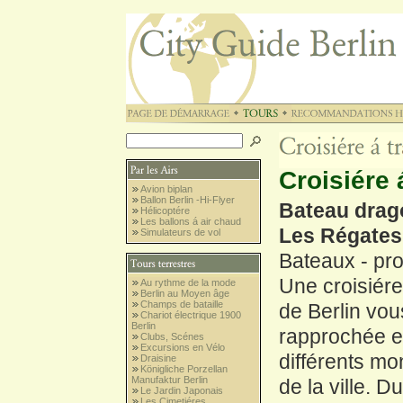
Croisiére 
Avion biplan
Ballon Berlin -Hi-Flyer
Bateau drag
Hélicoptére
Les ballons á air chaud
Les Régates
Simulateurs de vol
Bateaux - p
Une croisiére
Au rythme de la mode
Berlin au Moyen âge
Champs de bataille
de Berlin vou
Chariot électrique 1900
Berlin
rapprochée e
Clubs, Scénes
Excursions en Vélo
différents m
Draisine
Königliche Porzellan
Manufaktur Berlin
de la ville. 
Le Jardin Japonais
Les Cimetiéres